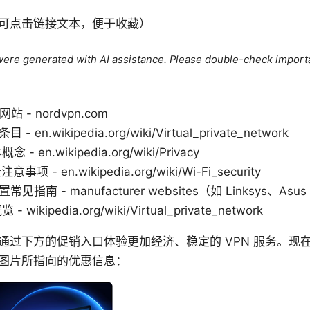
可点击链接文本，便于收藏）
e were generated with AI assistance. Please double-check import
站 - nordvpn.com
- en.wikipedia.org/wiki/Virtual_private_network
 en.wikipedia.org/wiki/Privacy
意事项 - en.wikipedia.org/wiki/Wi-Fi_security
常见指南 - manufacturer websites（如 Linksys、Asu
ikipedia.org/wiki/Virtual_private_network
通过下方的促销入口体验更加经济、稳定的 VPN 服务。现
图片所指向的优惠信息：