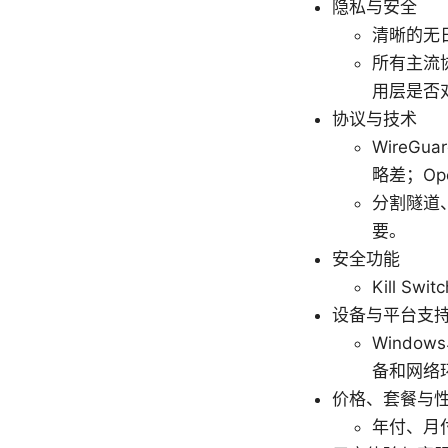
隐私与安全
清晰的无日
所有主流协
用层是否
协议与技术
WireG
略差；Op
分割隧道
要。
安全功能
Kill 
设备与平台支
Windo
备和网络
价格、套餐与
年付、月