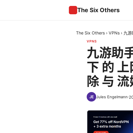
The Six Others
The Six Others
›
VPNs
›
九游
VPNS
九游助手
下 的 
除 与 
Jules Engelmann
·
2