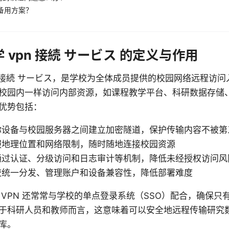
有备用方案？
学 vpn 接続 サービス 的定义与作用
pn 接続 サービス，是学校为全体成员提供的校园网络远程访
校园内一样访问内部资源，如课程教学平台、科研数据存储
优势包括：
你设备与校园服务器之间建立加密隧道，保护传输内容不被第
服地理位置和网络限制，随时随地连接校园资源
通过认证、分级访问和日志审计等机制，降低未经授权访问风
校统一分发、管理账户和设备兼容性，降低部署难度
 VPN 还常常与学校的单点登录系统（SSO）配合，确保只
于科研人员和教师而言，这意味着可以安全地远程传输研究
库。