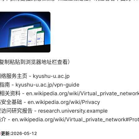
复制粘贴到浏览器地址栏查看）
务主页 - kyushu-u.ac.jp
 - kyushu-u.ac.jp/vpn-guide
料 - en.wikipedia.org/wiki/Virtual_private_networ
 - en.wikipedia.org/wiki/Privacy
究报告 - research.university.example
n.wikipedia.org/wiki/Virtual_private_network#Prot
更新:
2026-05-12