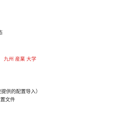
态
。
九州 産業 大学
学校提供的配置导入）
配置文件