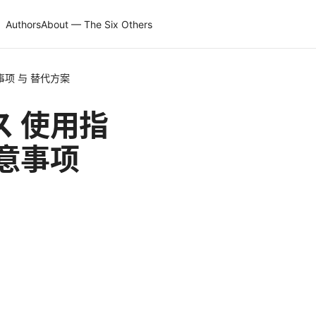
Authors
About — The Six Others
事项 与 替代方案
ス 使用指
意事项