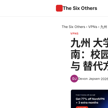
The Six Others
The Six Others
›
VPNs
›
九州
VPNS
九州 大
南：校
与 替代
Devon Jepsen
·
202