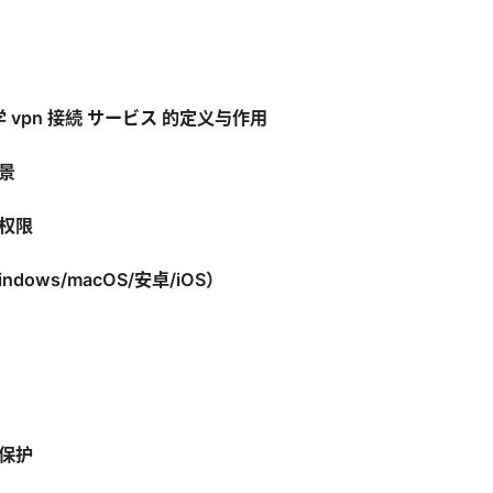
学 vpn 接続 サービス 的定义与作用
景
权限
dows/macOS/安卓/iOS）
保护