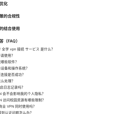
优化
策的合规性
N 的结合使用
答（FAQ）
大学 全学 vpn 接続 サービス 是什么？
申请使用？
下载哪些软件？
哪些设备和操作系统？
判断连接是否成功？
慢怎么处理？
要开启日志记录吗？
VPN 会不会影响我的个人隐私？
VPN 访问校园资源有哪些限制？
与商业 VPN 同时使用吗？
用中遇到认证问题怎么办？