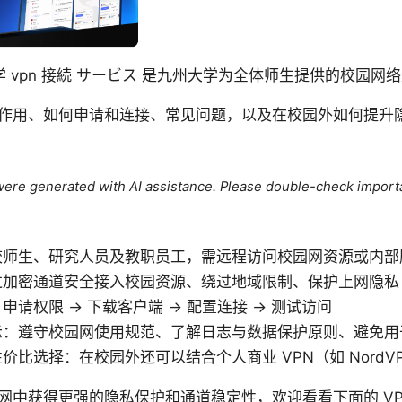
学 vpn 接続 サービス 是九州大学为全体师生提供的校园
作用、如何申请和连接、常见问题，以及在校园外如何提升
e were generated with AI assistance. Please double-check import
校师生、研究人员及教职员工，需远程访问校园网资源或内部
过加密通道安全接入校园资源、绕过地域限制、保护上网隐私
请权限 -> 下载客户端 -> 配置连接 -> 测试访问
示：遵守校园网使用规范、了解日志与数据保护原则、避免用
价比选择：在校园外还可以结合个人商业 VPN（如 Nord
网中获得更强的隐私保护和通道稳定性，欢迎看看下面的 VP