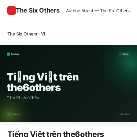
The Six Others
Authors
About — The Six Others
The Six Others
›
VI
Tiếng Việt trên the6others