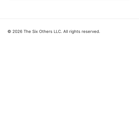
© 2026 The Six Others LLC. All rights reserved.
The Six Others LLC
1700 NW Hoyt Street, Suite 220
Portland, OR, 97209
US
editorial@the6others.com