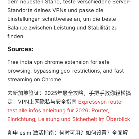
dem neuesten Stand, teste verschiedene Server-
Standorte deines VPNs und passe die
Einstellungen schrittweise an, um die beste
Balance zwischen Leistung und Stabilität zu
finden.
Sources:
Free india vpn chrome extension for safe
browsing, bypassing geo-restrictions, and fast
streaming on Chrome
去新加坡签证：2025年最全攻略，手把手教你轻松搞
定！VPN上网隐私与安全指南
Expressvpn router
test alle infos anleitung fur 2026: Router,
Einrichtung, Leistung und Sicherheit im Überblick
卯申 esim 激活指南：何时可用？如何设置？全面解