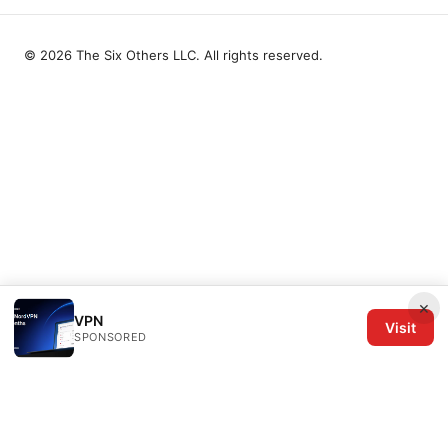
© 2026 The Six Others LLC. All rights reserved.
×
VPN
Visit
SPONSORED
The Six Others LLC
1700 NW Hoyt Street, Suite 220
Portland, OR, 97209