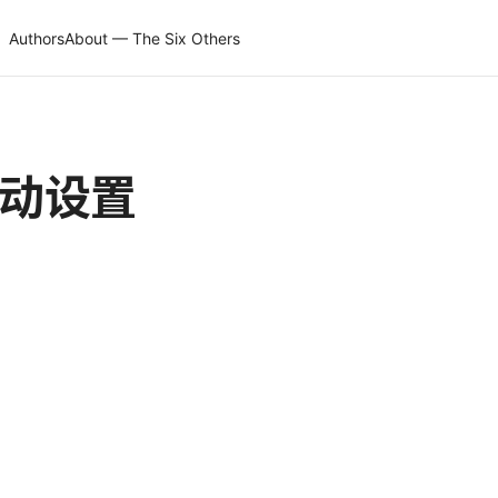
Authors
About — The Six Others
与手动设置