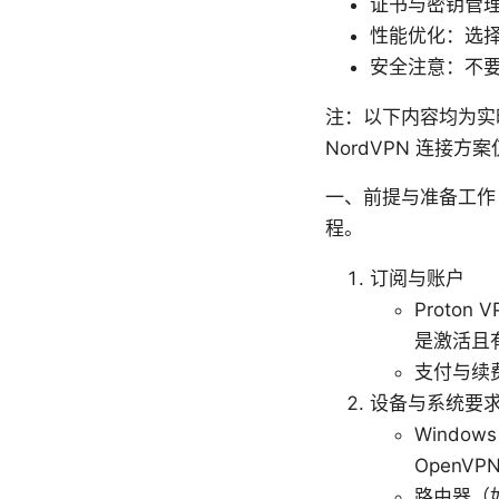
证书与密钥管
性能优化：选
安全注意：不
注：以下内容均为实时
NordVPN 连接
一、前提与准备工作
程。
订阅与账户
Proto
是激活且
支付与续
设备与系统要
Window
OpenVPN
路由器（如