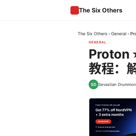
The Six Others
The Six Others
›
General
›
P
GENERAL
Proto
教程：
Sevastian Drummo