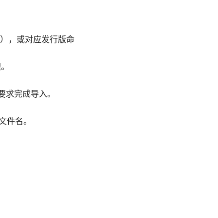
buntu），或对应发行版命
理。
，按系统要求完成导入。
的配置文件名。