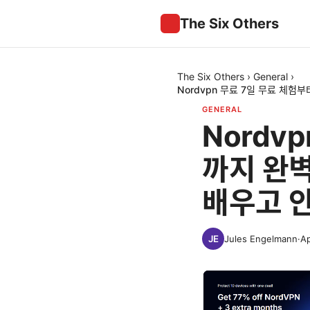
The Six Others
The Six Others
›
General
›
Nordvpn 무료 7일 무료 체험
GENERAL
Nordv
까지 완벽
배우고 
Jules Engelmann
·
Ap