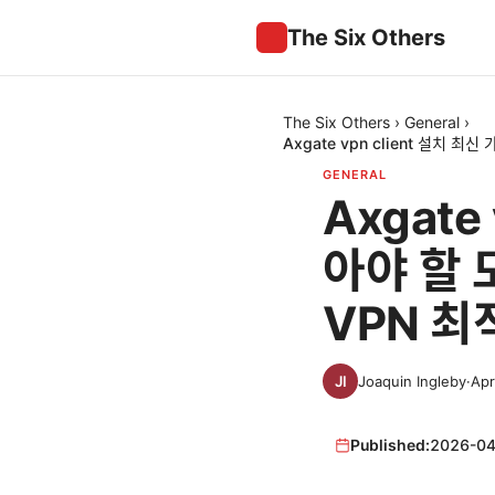
The Six Others
The Six Others
›
General
›
Axgate vpn client 설치 
GENERAL
Axgate
아야 할 
VPN 최
Joaquin Ingleby
·
Apr
Published:
2026-04