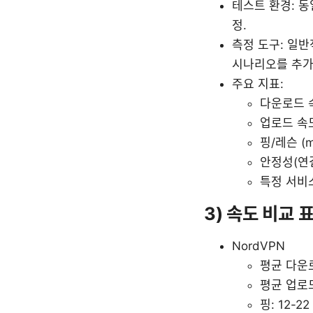
테스트 환경: 동
정.
측정 도구: 일반
시나리오를 추가
주요 지표:
다운로드 속
업로드 속도
핑/레슨 (m
안정성(연
특정 서비스
3) 속도 비교 
NordVPN
평균 다운로
평균 업로드:
핑: 12-22