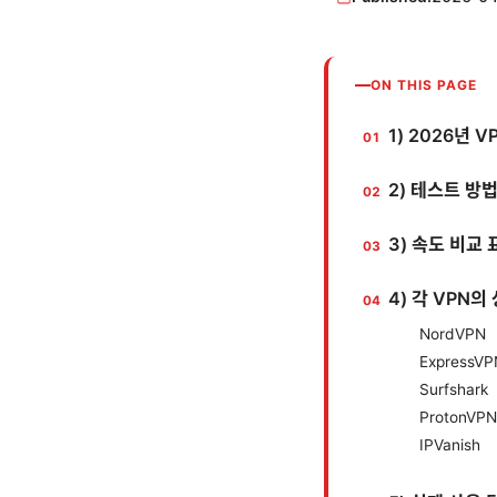
ON THIS PAGE
1) 2026년
2) 테스트 방
3) 속도 비교 
4) 각 VPN의
NordVPN
ExpressVP
Surfshark
ProtonVPN
IPVanish