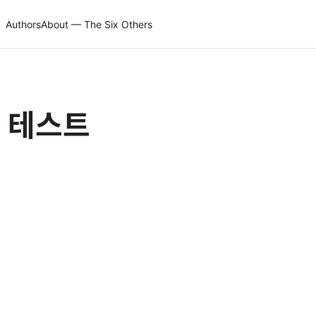
Authors
About — The Six Others
접 테스트