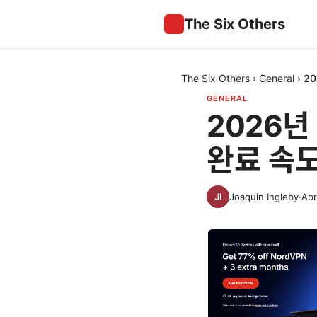
The Six Others
The Six Others
›
General
›
20
GENERAL
2026년
완료 속도
Joaquin Ingleby
·
Apr