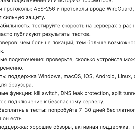
алы подключения или историю просмотров.
 протоколы: AES-256 и протоколы вроде WireGuard,
 сильную защиту.
табильность: тестируйте скорость на серверах в разн
асто публикуют результаты тестов.
рверов: чем больше локаций, тем больше возможно
к.
е подключения: проверьте, сколько устройств мо
временно.
ь: поддержка Windows, macOS, iOS, Android, Linux, 
ля браузера.
 функции: kill switch, DNS leak protection, split tunne
ое подключение к безопасному серверу.
бесплатные тесты: попробуйте 7–30 дней бесплатно
 он есть.
поддержка: хорошие обзоры, активная поддержка, 