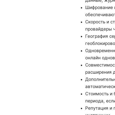
данные, журн
Шифрование и
обеспечивают
Скорость и с
провайдеры ч
География се
геоблокирово
Одновременны
онлайн одно
Совместимост
расширения д
Дополнительные
автоматическ
Стоимость и 
периода, если
Репутация и 