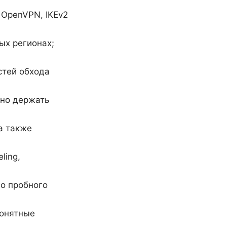
 OpenVPN, IKEv2
ых регионах;
стей обхода
жно держать
а также
ling,
го пробного
понятные