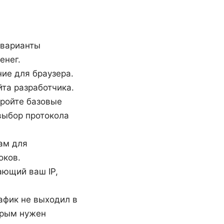
 варианты
енег.
ие для браузера.
та разработчика.
тройте базовые
 выбор протокола
ам для
оков.
ающий ваш IP,
рафик не выходил в
торым нужен