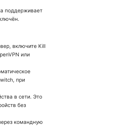
ска поддерживает
ключён.
ер, включите Kill
OpenVPN или
оматическое
witch, при
ства в сети. Это
ройств без
 через командную