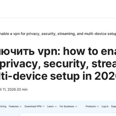
able a vpn for privacy, security, streaming, and multi-device setu
ючить vpn: how to en
 privacy, security, str
ti-device setup in 20
il 11, 2026
·
20
min