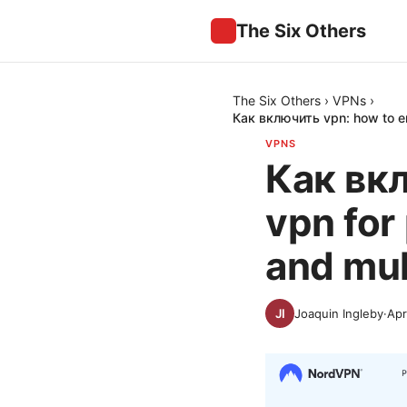
The Six Others
The Six Others
›
VPNs
›
Как включить vpn: how to en
VPNS
Как вкл
vpn for
and mul
Joaquin Ingleby
·
Apr