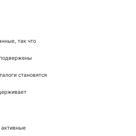
нные, так что
о подвержены
талоги становятся
ддерживает
и активные