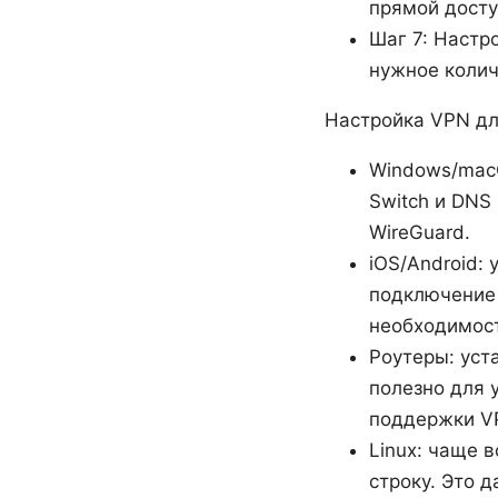
прямой доступ
Шаг 7: Настр
нужное колич
Настройка VPN дл
Windows/macO
Switch и DNS
WireGuard.
iOS/Android:
подключение к
необходимост
Роутеры: уст
полезно для 
поддержки V
Linux: чаще 
строку. Это 