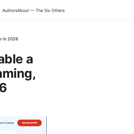
Authors
About — The Six Others
p in 2026
able a
eaming,
26